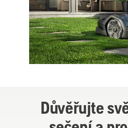
Důvěřujte svě
sečení a pr