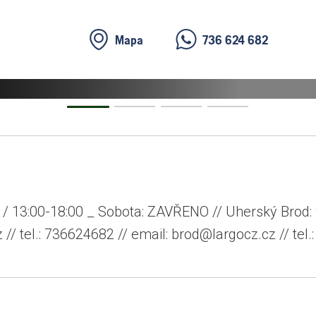
ávník bez
Mapa
736 624 682
Previous
Previous
 / 13:00-18:00 _ Sobota: ZAVŘENO // Uherský Brod: 
// tel.: 736624682 // email: brod@largocz.cz // tel