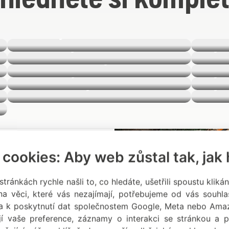
Sekačky na trávu
Řetě
Plotostřihy
Vyž
Zahradní traktory
Ride
Kultivátory
Vyvě
Sněhové frézy
Vys
a, palivo a plnicí vybavení
 cookies: Aby web zůstal tak, jak
ovní oděvy
tránkách rychle našli to, co hledáte, ušetřili spoustu klik
a věci, které vás nezajímají, potřebujeme od vás souhl
 k poskytnutí dat společnostem Google, Meta nebo Ama
ují vaše preference, záznamy o interakci se stránkou a p