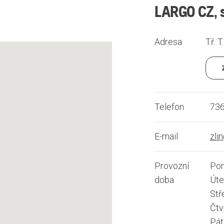
LARGO CZ, s
Adresa
Tř. T
Telefon
736
E-mail
zli
Provozní
Pon
doba
Úte
Stř
Čtv
Pát