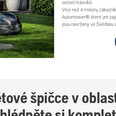
sečení trávníků.
Více než 4 miliony zákazn
Automower®, které jim zaji
jsou navrženy ve Švédsku 
tové špičce v oblas
ohlédněte si komplet