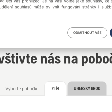
načující váš prohlížeč. Je na vaší volbě jaké souhlasy, ke
udělení souhlasů může ovlivnit fungování stránky i služb
Příslušenství a náhr
ODMÍTNOUT VŠE
vštivte nás na pobo
UHERSKÝ BROD
Vyberte pobočku:
ZLÍN