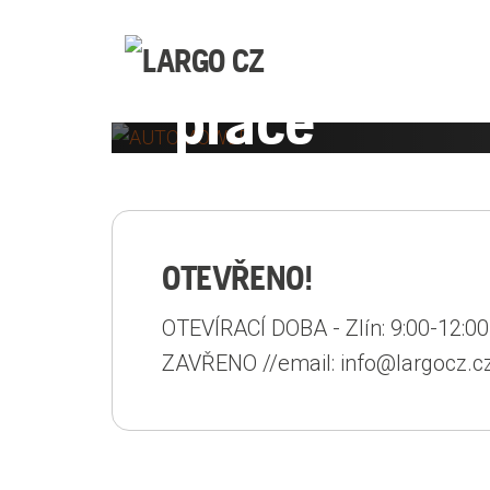
Dokonalý tr
práce
ZJISTI VÍCE
OTEVŘENO!
OTEVÍRACÍ DOBA - Zlín: 9:00-12:00
ZAVŘENO //email: info@largocz.cz 