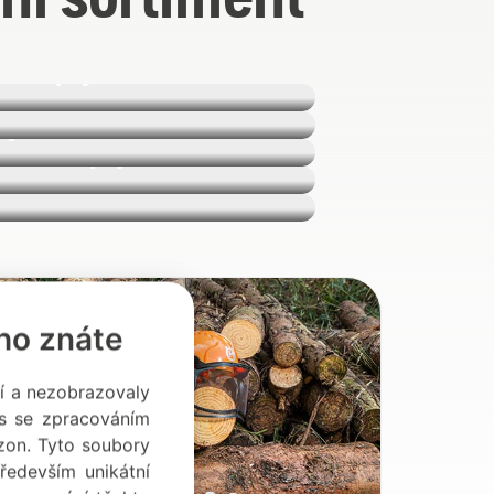
zové pily
ínače
ry
tvovací pily
avače
 ho znáte
ání a nezobrazovaly
as se zpracováním
zon. Tyto soubory
ředevším unikátní