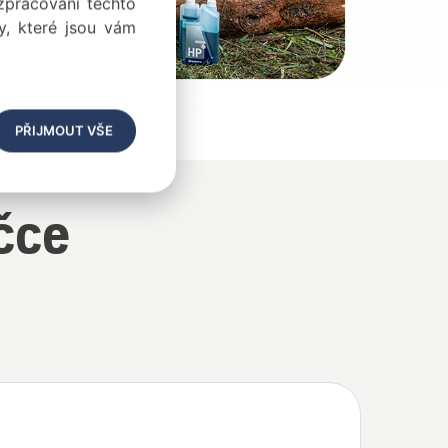
 zpracování těchto
y, které jsou vám
adní díly
PŘIJMOUT VŠE
čce