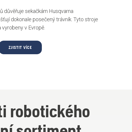
íků důvěřuje sekačkám Husqvarna
šťují dokonale posečený trávník. Tyto stroje
a vyrobeny v Evropě.
ZJISTIT VÍCE
ti robotického
ní sortiment