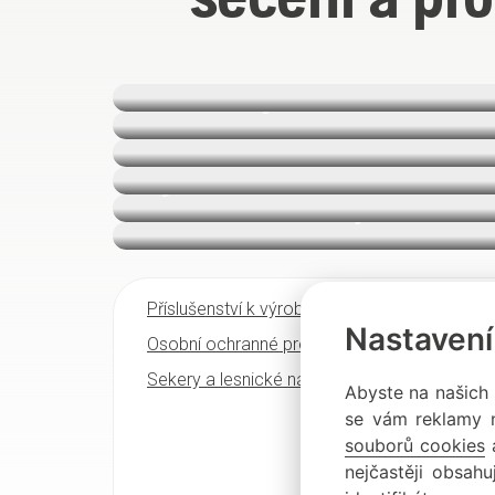
Robotické sekačky
Automower®
Křovinořezy
Foukače
Odmechovače
Vysokotlaké čističe
Akumulátorové stroje
Příslušenství k výrobkům
Maziv
Nastavení
Osobní ochranné prostředky
Prac
Sekery a lesnické nářadí
Abyste na našich s
se vám reklamy n
souborů cookies
a
nejčastěji obsah