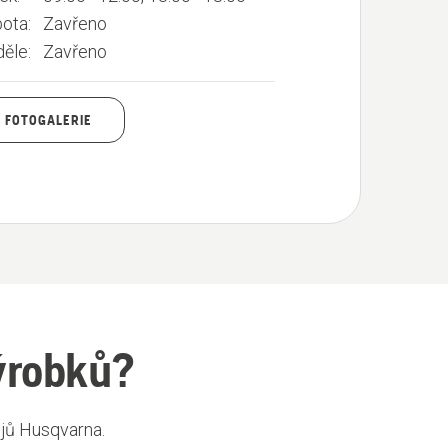
ota:
Zavřeno
ěle:
Zavřeno
FOTOGALERIE
ýrobků?
ojů Husqvarna.