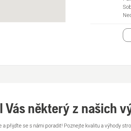
Sob
Ned
l Vás některý z našich v
 a přijďte se s námi poradit! Poznejte kvalitu a výhody str