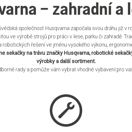
arna – zahradní a l
 švédská společnost Husqvarna započala svou dráhu již v r
ou ve výrobě strojů pro práci v lese, parku či zahradě. Tr
a robotických řešení ve jménu vysokého výkonu, ergonomie 
zíme sekačky na trávu značky Husqvarna, robotické sek
výrobky a další sortiment.
borné rady a pomůže vám vybrat vhodné vybavení pro vaši