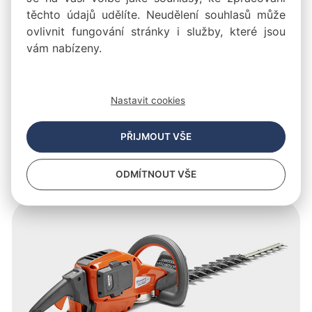
těchto údajů udělíte. Neudělení souhlasů může
ovlivnit fungování stránky i služby, které jsou
vám nabízeny.
Nastavit cookies
Akumulátorové foukače
PŘIJMOUT VŠE
Tiché a výkonné stroje pro účinné uklízení listí,
odpadu a dalších nečistot.
ODMÍTNOUT VŠE