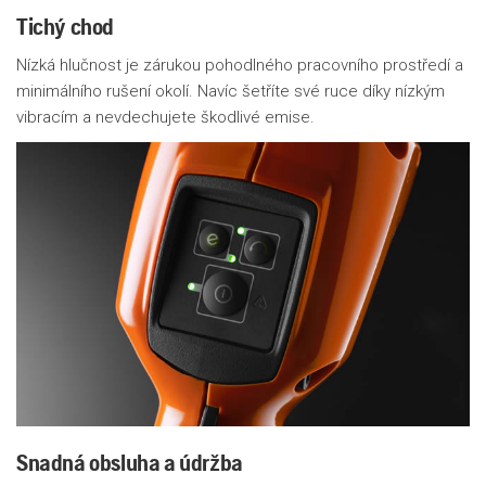
Tichý chod
Nízká hlučnost je zárukou pohodlného pracovního prostředí a
minimálního rušení okolí. Navíc šetříte své ruce díky nízkým
vibracím a nevdechujete škodlivé emise.
Snadná obsluha a údržba