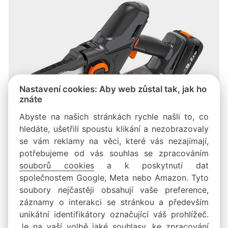
Nastavení cookies: Aby web zůstal tak, jak ho
znáte
Abyste na našich stránkách rychle našli to, co
Akumulátorové prořezávací pily
hledáte, ušetřili spoustu klikání a nezobrazovaly
se vám reklamy na věci, které vás nezajímají,
Kompaktní akumulátorové prořezávací pily ideální pro
potřebujeme od vás souhlas se zpracováním
prořezávání stromů, odstraňování nežádoucích dřevin
souborů cookies
a k poskytnutí dat
a menší tesařské práce.
společnostem Google, Meta nebo Amazon. Tyto
soubory nejčastěji obsahují vaše preference,
záznamy o interakci se stránkou a především
unikátní identifikátory označující váš prohlížeč.
Je na vaší volbě jaké souhlasy, ke zpracování