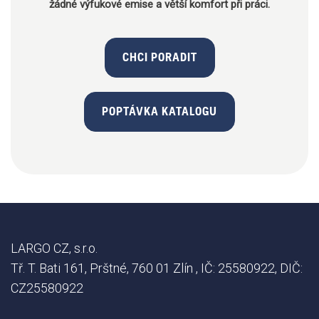
žádné výfukové emise a větší komfort při práci.
CHCI PORADIT
POPTÁVKA KATALOGU
LARGO CZ, s.r.o.
Tř. T. Bati 161, Prštné, 760 01 Zlín , IČ: 25580922, DIČ:
CZ25580922